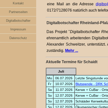
Kontakt
eine Mail an die Adresse
digibo
0172/7128076 natürlich auch telef
Partnerseiten
Digitalbotschafter
Digitalbotschafter Rheinland-Pfal
Impressum
Das Projekt "
Digitalbotschafter Rh
ehrenamtlich arbeitenden Digitalbo
Datenschutz
Alexander Schweitzer, unterstützt. 
zuständig.
Mehr ...
Aktuelle Termine für Schaidt
Juli
Mo
06.07.2026
Letzte Singstunde v
Fr
10.07.2026
Blutspende - DRK Sc
Sa
11.07.2026
Kerwe + CuBar - Orts
So
12.07.2026
Kerwe + CuBar - Orts
So
12.07.2026
Schääder Kerwekultur
So
12.07.2026
Ökumenischer Gottesd